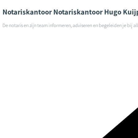
Notariskantoor
Notariskantoor Hugo Kuij
De notaris en zijn team informeren, adviseren en begeleiden je bij a