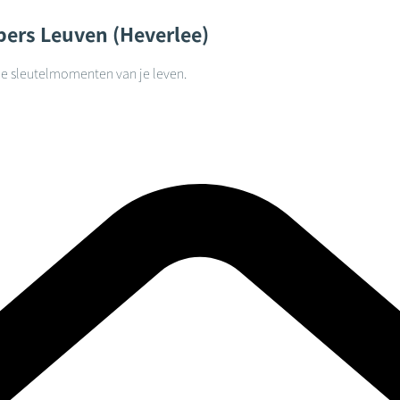
pers
Leuven (Heverlee)
lle sleutelmomenten van je leven.